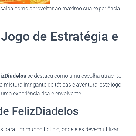
' e saiba como aproveitar ao máximo sua experiência
 Jogo de Estratégia e
lizDiadelos
se destaca como uma escolha atraente
mistura intrigante de táticas e aventura, este jogo
uma experiência rica e envolvente.
de FelizDiadelos
s para um mundo fictício, onde eles devem utilizar