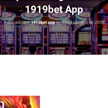
1919bet App
Publicado por
1919bet app
on
23 de outubro de 2026