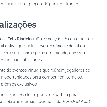
cedência e estar preparado para confrontos
alizações
o, e
FelizDiadelos
não é exceção. Recentemente, a
ficativa que inclui novos cenários e desafios
das com entusiasmo pela comunidade, que está
estar suas habilidades.
nte de eventos virtuais que reúnem jogadores ao
m oportunidades para competir em torneios,
 prêmios exclusivos.
rios, é um excelente ponto de partida para
s sobre as últimas novidades de
FelizDiadelos
. O