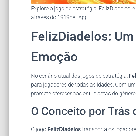
Explore o jogo de estratégia 'FelizDiadelos
através do 1919bet App.
FelizDiadelos: Um
Emoção
No cenário atual dos jogos de estratégia,
Fe
para jogadores de todas as idades. Com uma 
promete oferecer aos entusiastas do gênero 
O Conceito por Trás 
O jogo
FelizDiadelos
transporta os jogadore