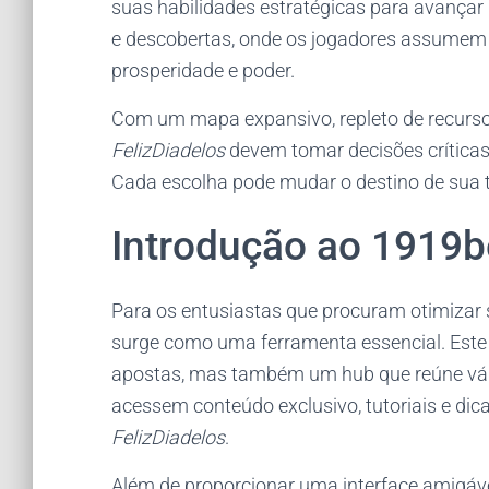
suas habilidades estratégicas para avançar 
e descobertas, onde os jogadores assumem o
prosperidade e poder.
Com um mapa expansivo, repleto de recurso
FelizDiadelos
devem tomar decisões críticas 
Cada escolha pode mudar o destino de sua tr
Introdução ao 1919b
Para os entusiastas que procuram otimizar
surge como uma ferramenta essencial. Este
apostas, mas também um hub que reúne vári
acessem conteúdo exclusivo, tutoriais e d
FelizDiadelos
.
Além de proporcionar uma interface amigáve