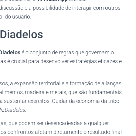
discussão e a possibilidade de interagir com outros
al do usuário.
zDiadelos
Diadelos
é o conjunto de regras que governam o
as é crucial para desenvolver estratégias eficazes e
os, a expansão territorial e a formação de alianças.
alimentos, madeira e metais, que são fundamentais
a sustentar exércitos. Cuidar da economia da tribo
lizDiadelos
.
has, que podem ser desencadeadas a qualquer
os confrontos afetam diretamente o resultado final