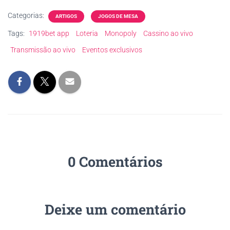
Categorias:
ARTIGOS
JOGOS DE MESA
Tags:
1919bet app
Loteria
Monopoly
Cassino ao vivo
Transmissão ao vivo
Eventos exclusivos
0 Comentários
Deixe um comentário