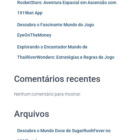
RocketStars: Aventura Espacial em Ascensão com
1919bet App
Descubra o Fascinante Mundo do Jogo
EyeOnTheMoney
Explorando o Encantador Mundo de
ThaiRiverWonders: Estratégias e Regras de Jogo
Comentários recentes
Nenhum comentário para mostrar.
Arquivos
Descubra o Mundo Doce de SugarRushFever no