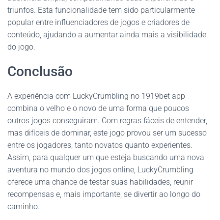
triunfos. Esta funcionalidade tem sido particularmente
popular entre influenciadores de jogos e criadores de
conteúdo, ajudando a aumentar ainda mais a visibilidade
do jogo.
Conclusão
A experiência com LuckyCrumbling no 1919bet app
combina o velho e o novo de uma forma que poucos
outros jogos conseguiram. Com regras fáceis de entender,
mas difíceis de dominar, este jogo provou ser um sucesso
entre os jogadores, tanto novatos quanto experientes.
Assim, para qualquer um que esteja buscando uma nova
aventura no mundo dos jogos online, LuckyCrumbling
oferece uma chance de testar suas habilidades, reunir
recompensas e, mais importante, se divertir ao longo do
caminho.