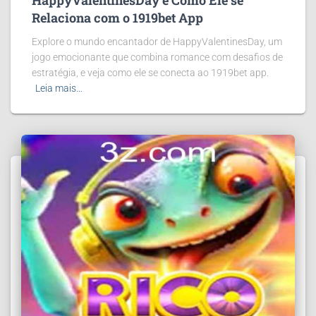
HappyValentinesDay e Como Ele se
Relaciona com o 1919bet App
Explore o mundo encantador de HappyValentinesDay, um
jogo emocionante que combina romance com desafios de
estratégia, e veja como ele se conecta ao 1919bet app.
Leia mais…