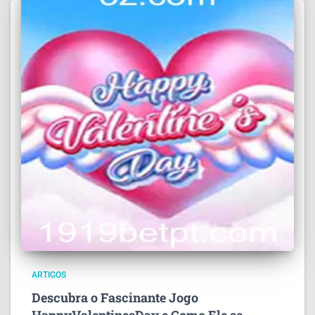
ARTIGOS
Descubra o Fascinante Jogo