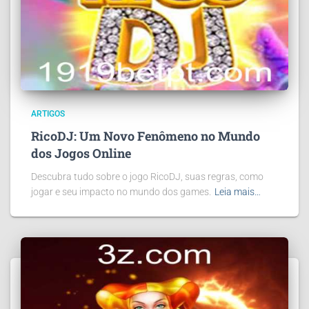
ARTIGOS
RicoDJ: Um Novo Fenômeno no Mundo
dos Jogos Online
Descubra tudo sobre o jogo RicoDJ, suas regras, como
jogar e seu impacto no mundo dos games.
Leia mais…