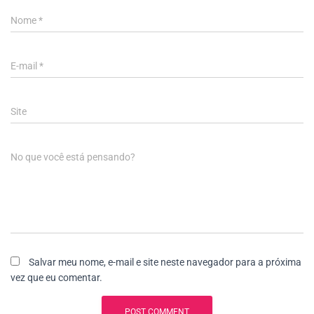
Nome
*
E-mail
*
Site
No que você está pensando?
Salvar meu nome, e-mail e site neste navegador para a próxima
vez que eu comentar.