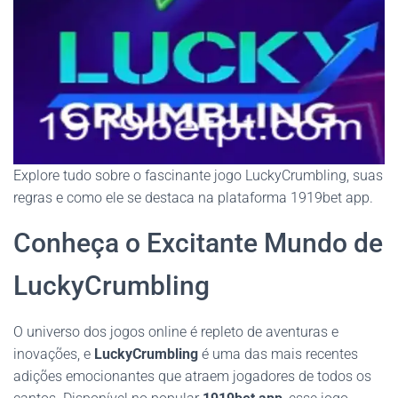
Explore tudo sobre o fascinante jogo LuckyCrumbling, suas
regras e como ele se destaca na plataforma 1919bet app.
Conheça o Excitante Mundo de
LuckyCrumbling
O universo dos jogos online é repleto de aventuras e
inovações, e
LuckyCrumbling
é uma das mais recentes
adições emocionantes que atraem jogadores de todos os