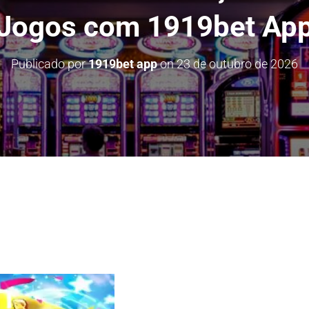
Jogos com 1919bet Ap
Publicado por
1919bet app
on
23 de outubro de 2026