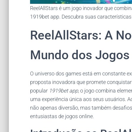
ReelAllStars é um jogo inovador que combina
1919bet app. Descubra suas características 
ReelAllStars: A N
Mundo dos Jogos
O universo dos games está em constante e
proposta inovadora que promete conquistar 
popular
1919bet app
, o jogo combina eleme
uma experiência única aos seus usuários. A
não apenas diversão, mas também desafios,
entusiastas de jogos online.