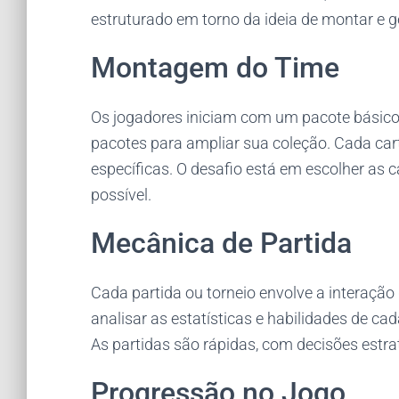
estruturado em torno da ideia de montar e g
Montagem do Time
Os jogadores iniciam com um pacote básic
pacotes para ampliar sua coleção. Cada car
específicas. O desafio está em escolher as 
possível.
Mecânica de Partida
Cada partida ou torneio envolve a interaçã
analisar as estatísticas e habilidades de 
As partidas são rápidas, com decisões estrat
Progressão no Jogo