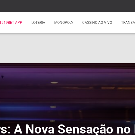
1919BET APP
LOTERIA
MONOPOLY
CASSINO AO VIVO
TRANSM
rs: A Nova Sensação n