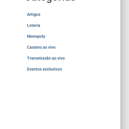
Artigos
Loteria
Monopoly
Cassino ao vivo
Transmissão ao vivo
Eventos exclusivos