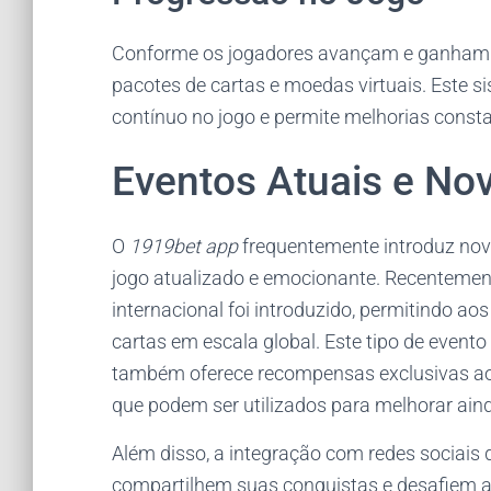
Conforme os jogadores avançam e ganham 
pacotes de cartas e moedas virtuais. Este s
contínuo no jogo e permite melhorias consta
Eventos Atuais e No
O
1919bet app
frequentemente introduz nov
jogo atualizado e emocionante. Recentemen
internacional foi introduzido, permitindo 
cartas em escala global. Este tipo de even
também oferece recompensas exclusivas aos
que podem ser utilizados para melhorar ain
Além disso, a integração com redes sociais
compartilhem suas conquistas e desafiem am