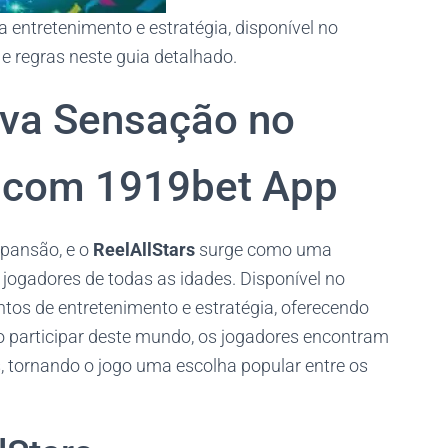
 entretenimento e estratégia, disponível no
e regras neste guia detalhado.
ova Sensação no
 com 1919bet App
xpansão, e o
ReelAllStars
surge como uma
jogadores de todas as idades. Disponível no
ntos de entretenimento e estratégia, oferecendo
o participar deste mundo, os jogadores encontram
 tornando o jogo uma escolha popular entre os