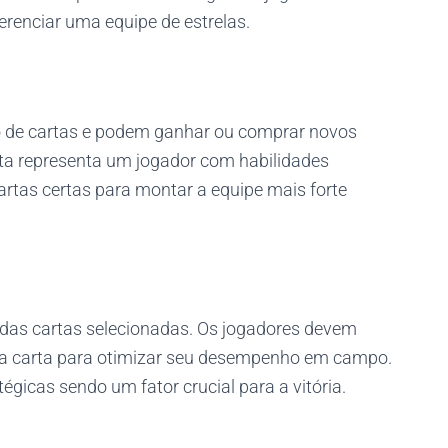
erenciar uma equipe de estrelas.
o de cartas e podem ganhar ou comprar novos
ta representa um jogador com habilidades
cartas certas para montar a equipe mais forte
o das cartas selecionadas. Os jogadores devem
cada carta para otimizar seu desempenho em campo.
égicas sendo um fator crucial para a vitória.