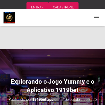
ENTRAR
CADASTRE-SE
A
L
T
E
R
N
A
R
N
A
V
E
G
A
Explorando o Jogo Yummy e o
Ç
Ã
Aplicativo 1919bet
O
Publicado por
1919bet app
on
23 de outubro de 2026