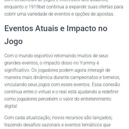
enquanto o 1919bet continua a expandir suas ofertas para
cobrir uma variedade de eventos e opções de apostas.
Eventos Atuais e Impacto no
Jogo
Com o mundo esportivo retomando muitos de seus
grandes eventos, o impacto disso no Yummy é
significativo. Os jogadores podem agora interagir de
maneira mais dinâmica durante campeonatos e torneios,
vinculando seus jogos com esses eventos. Essa conexão
contínua entre o virtual e o real está ajudando a redefinir
como jogadores percebem o valor do entretenimento
digital.
Com cada atualização, novos recursos são lançados,
trazendo desafios sazonais e eventos temáticos que