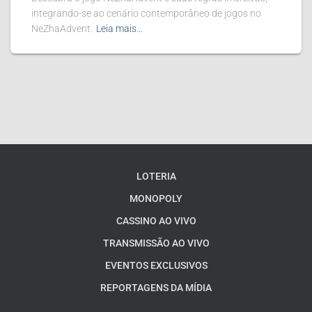
integrando-se ao cenário contemporâneo de jogos no
NeZhaAdvent.
Leia mais…
LOTERIA
MONOPOLY
CASSINO AO VIVO
TRANSMISSÃO AO VIVO
EVENTOS EXCLUSIVOS
REPORTAGENS DA MÍDIA