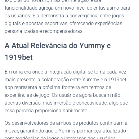
explorando novas formas de interação, essa
funcionalidade agrega um novo nível de entusiasmo para
os usuários. Ela demonstra a convergência entre jogos
digitais e apostas esportivas, oferecendo experiências
personalizadas e recompensadoras.
A Atual Relevância do Yummy e
1919bet
Em uma era onde a integração digital se torna cada vez
mais presente, a colaboração entre Yummy e o 1919bet
app representa a próxima fronteira em termos de
experiências de jogo. Os usuários agora buscam não
apenas diversão, mas imersão e conectividade, algo que
essa parceria proporciona habilmente.
Os desenvolvedores de ambos os produtos continuam a
inovar, garantindo que o Yummy permaneça atualizado
com tendências de jogos e interesses dos usuários,