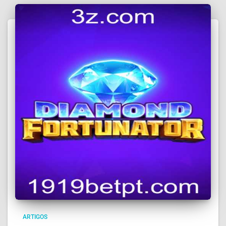
ARTIGOS