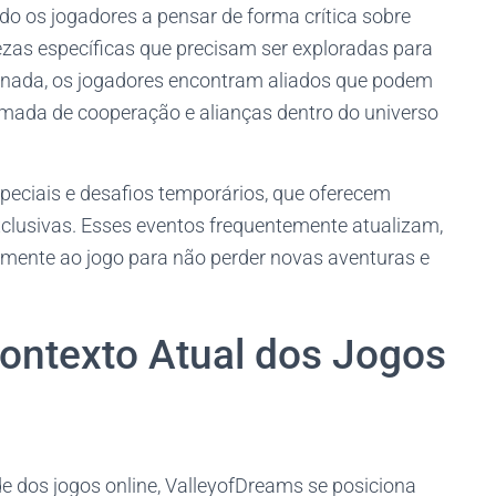
ndo os jogadores a pensar de forma crítica sobre
zas específicas que precisam ser exploradas para
 jornada, os jogadores encontram aliados que podem
mada de cooperação e alianças dentro do universo
peciais e desafios temporários, que oferecem
lusivas. Esses eventos frequentemente atualizam,
armente ao jogo para não perder novas aventuras e
ontexto Atual dos Jogos
 dos jogos online, ValleyofDreams se posiciona