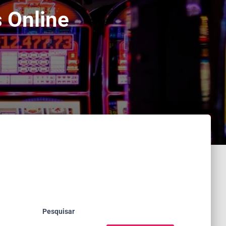
 Online
Pesquisar