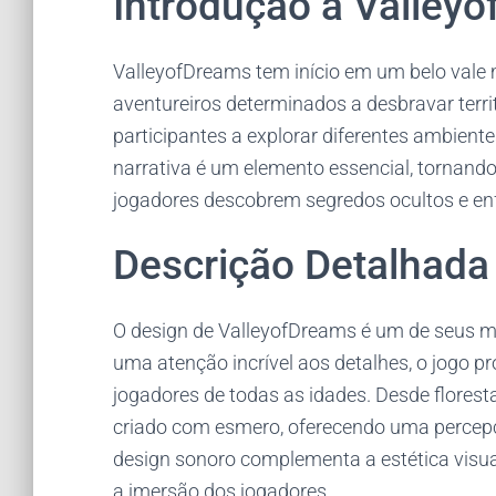
Introdução a Valley
ValleyofDreams tem início em um belo vale
aventureiros determinados a desbravar terri
participantes a explorar diferentes ambiente
narrativa é um elemento essencial, tornando
jogadores descobrem segredos ocultos e en
Descrição Detalhada
O design de ValleyofDreams é um de seus ma
uma atenção incrível aos detalhes, o jogo p
jogadores de todas as idades. Desde floresta
criado com esmero, oferecendo uma percepçã
design sonoro complementa a estética visu
a imersão dos jogadores.