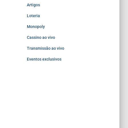
Artigos
Loteria
Monopoly
Cassino ao vivo
Transmissão ao vivo
Eventos exclusivos