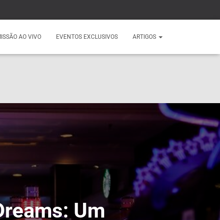
ISSÃO AO VIVO
EVENTOS EXCLUSIVOS
ARTIGOS
fDreams: Um