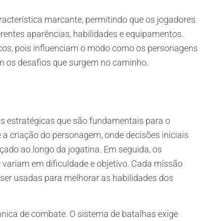
acterística marcante, permitindo que os jogadores
erentes aparências, habilidades e equipamentos.
cos, pois influenciam o modo como os personagens
m os desafios que surgem no caminho.
s estratégicas que são fundamentais para o
 a criação do personagem, onde decisões iniciais
ado ao longo da jogatina. Em seguida, os
ariam em dificuldade e objetivo. Cada missão
er usadas para melhorar as habilidades dos
ânica de combate. O sistema de batalhas exige