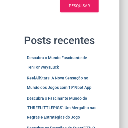
PESQUISAR
Posts recentes
Descubra o Mundo Fascinante de
TenTonWaysLuck
ReelAllStars: A Nova Sensação no
Mundo dos Jogos com 1919bet App
Descubra o Fascinante Mundo de
'THREELITTLEPIGS': Um Mergulho nas
Regras e Estratégias do Jogo